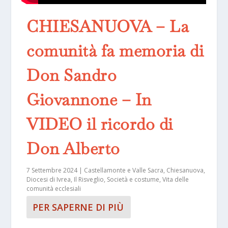
CHIESANUOVA – La
comunità fa memoria di
Don Sandro
Giovannone – In
VIDEO il ricordo di
Don Alberto
7 Settembre 2024
|
Castellamonte e Valle Sacra
,
Chiesanuova
,
Diocesi di Ivrea
,
Il Risveglio
,
Società e costume
,
Vita delle
comunità ecclesiali
PER SAPERNE DI PIÙ