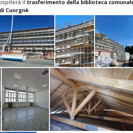
 ospiterà il
trasferimento della biblioteca comunal
 di Cuorgnè
.