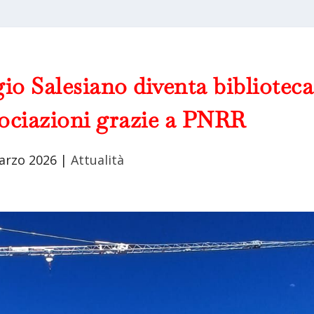
io Salesiano diventa biblioteca
ssociazioni grazie a PNRR
arzo 2026
|
Attualità