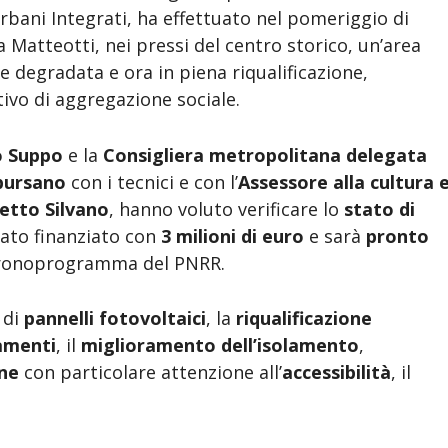
Urbani Integrati, ha effettuato nel pomeriggio di
a Matteotti, nei pressi del centro storico, un’area
e degradata e ora in piena riqualificazione,
ivo di aggregazione sociale.
o Suppo
e la
Consigliera metropolitana delegata
bursano
con i tecnici e con l’
Assessore alla cultura 
etto Silvano
, hanno voluto verificare lo
stato di
tato finanziato con
3 milioni di euro
e sarà
pronto
 cronoprogramma del PNRR.
 di
pannelli fotovoltaici
, la
riqualificazione
ramenti
, il
miglioramento dell’isolamento
,
one
con particolare attenzione all’
accessibilità
, il