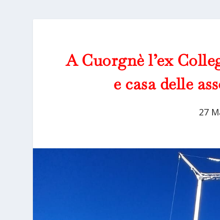
A Cuorgnè l’ex Colleg
e casa delle a
27 M