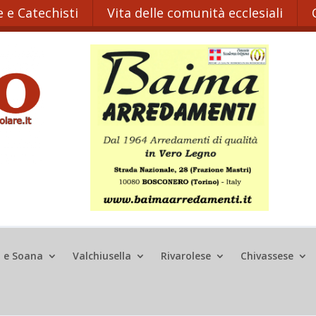
 e Catechisti
Vita delle comunità ecclesiali
o e Soana
Valchiusella
Rivarolese
Chivassese