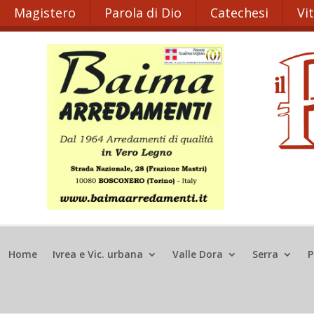
Magistero
Parola di Dio
Catechesi
Vi
Home
Ivrea e Vic. urbana
Valle Dora
Serra
P