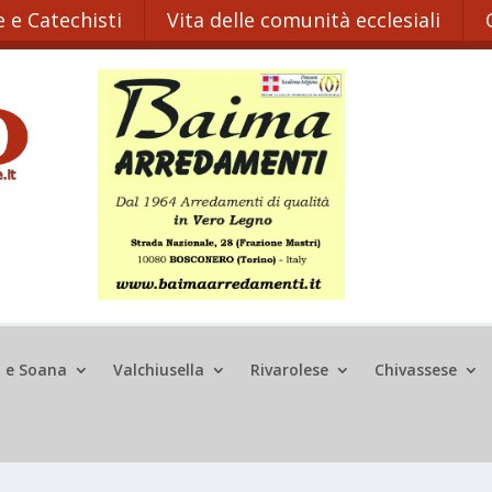
 e Catechisti
Vita delle comunità ecclesiali
o e Soana
Valchiusella
Rivarolese
Chivassese