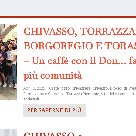
CHIVASSO, TORRAZZA
BORGOREGIO E TORA
– Un caffè con il Don… f
più comunità
Apr 10, 2025
|
Castelrosso
,
Chivassese
,
Chivasso
,
Diocesi di Ivre
Formazione e Catechisti
,
Torrazza Piemonte
,
Vita delle comunità
ecclesiali
PER SAPERNE DI PIÙ