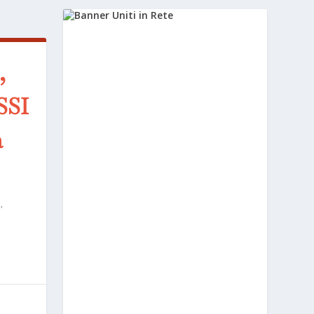
,
SSI
a
a
,