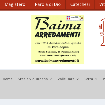
Magistero
Parola di Dio
Catechesi
Vi
Home
Ivrea e Vic. urbana
Valle Dora
Serra
P