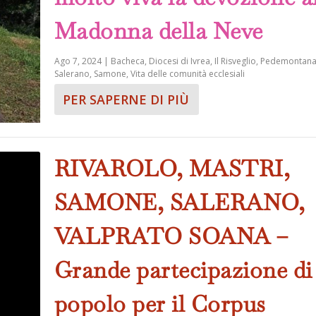
Madonna della Neve
Ago 7, 2024
|
Bacheca
,
Diocesi di Ivrea
,
Il Risveglio
,
Pedemontan
Salerano
,
Samone
,
Vita delle comunità ecclesiali
PER SAPERNE DI PIÙ
RIVAROLO, MASTRI,
SAMONE, SALERANO,
VALPRATO SOANA –
Grande partecipazione di
popolo per il Corpus