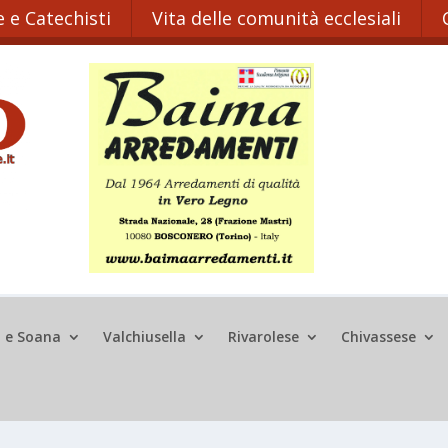
 e Catechisti
Vita delle comunità ecclesiali
o e Soana
Valchiusella
Rivarolese
Chivassese