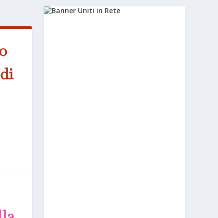
o
di
lla