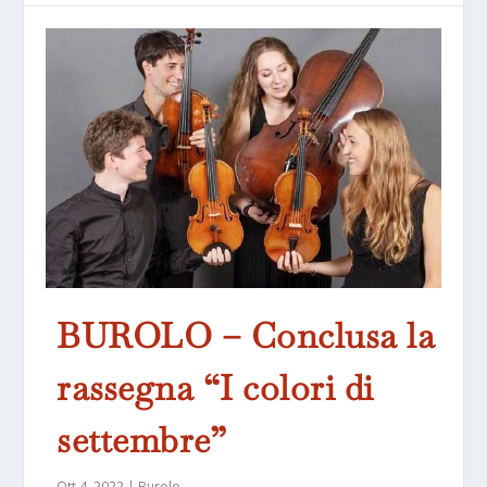
BUROLO – Conclusa la
rassegna “I colori di
settembre”
Ott 4, 2022
|
Burolo