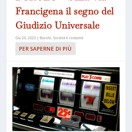
Francigena il segno del
Giudizio Universale
Giu 20, 2023
|
Burolo
,
Società e costume
PER SAPERNE DI PIÙ