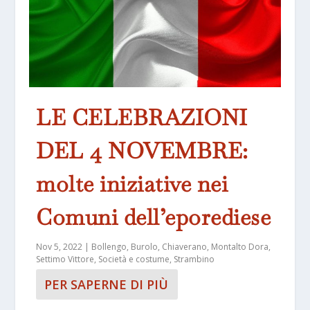
LE CELEBRAZIONI
DEL 4 NOVEMBRE:
molte iniziative nei
Comuni dell’eporediese
Nov 5, 2022
|
Bollengo
,
Burolo
,
Chiaverano
,
Montalto Dora
,
Settimo Vittore
,
Società e costume
,
Strambino
PER SAPERNE DI PIÙ