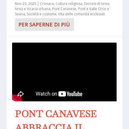
Nov 23, 2025
|
Cronaca
,
Cultura religiosa
,
Diocesi di Ivrea
,
Ivrea e Vicaria urbana
,
Pont Canavese
,
Pont e Valle Orco e
Soana
,
Società e costume
,
Vita delle comunità ecclesiali
PER SAPERNE DI PIÙ
PONT CANAVESE
ABBRACCIA IL