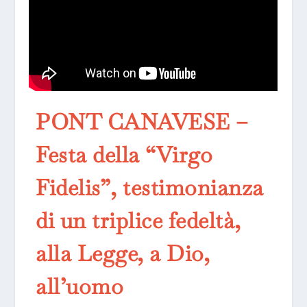
PONT CANAVESE –
Festa della “Virgo
Fidelis”, testimonianza
di un triplice fedeltà,
alla Legge, a Dio,
all’uomo