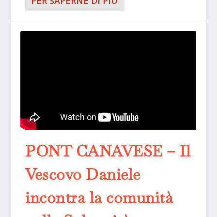
PER SAPERNE DI PIÙ
PONT CANAVESE – Il
Vescovo Daniele
incontra la comunità