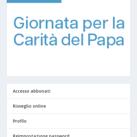
Accesso abbonati
Risveglio online
Profilo
Reimpostazione password