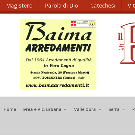
Magistero
Parola di Dio
Catechesi
Vi
Home
Ivrea e Vic. urbana
Valle Dora
Serra
P