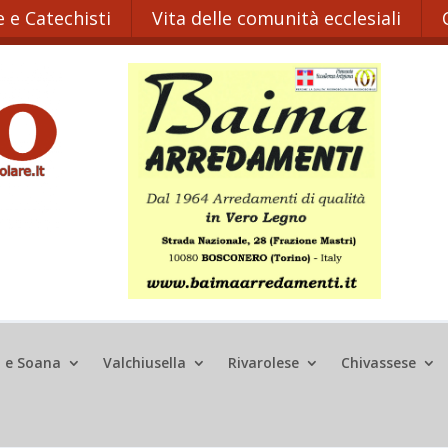
 e Catechisti
Vita delle comunità ecclesiali
o e Soana
Valchiusella
Rivarolese
Chivassese