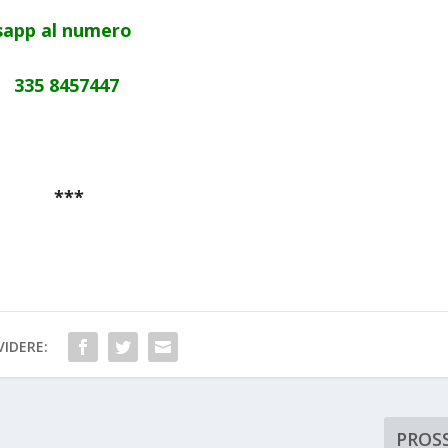
app al numero
335 8457447
***
IDERE:
PROS