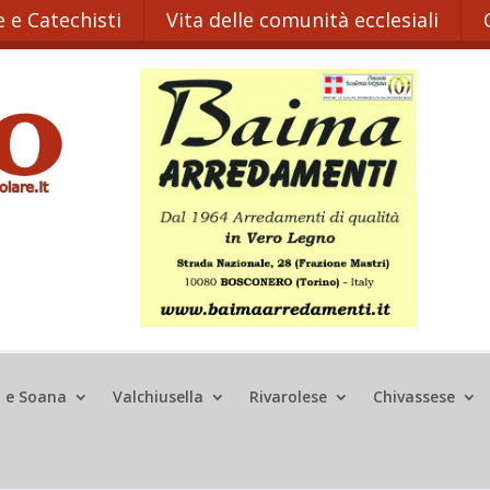
 e Catechisti
Vita delle comunità ecclesiali
o e Soana
Valchiusella
Rivarolese
Chivassese