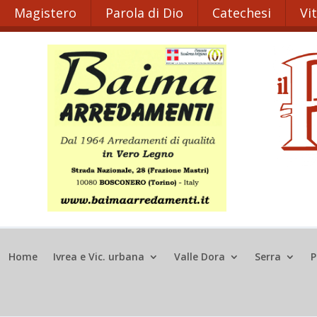
Magistero
Parola di Dio
Catechesi
Vi
Home
Ivrea e Vic. urbana
Valle Dora
Serra
P