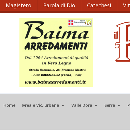
Magistero
Parola di Dio
Catechesi
Vi
Home
Ivrea e Vic. urbana
Valle Dora
Serra
P