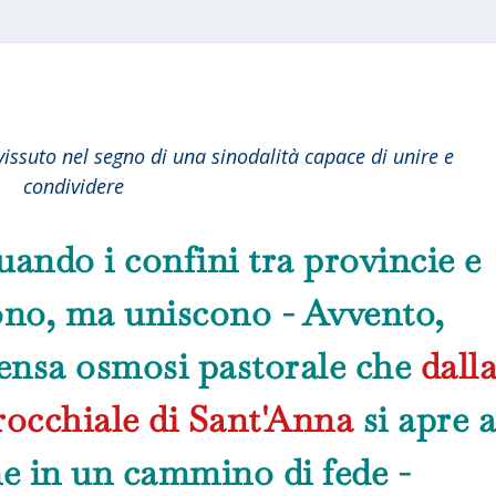
vissuto nel segno di una sinodalità capace di unire e
condividere
ando i confini tra provincie e
ono, ma uniscono - Avvento,
tensa osmosi pastorale che
dall
rocchiale di Sant'Anna
si apre 
ne in un cammino di fede -