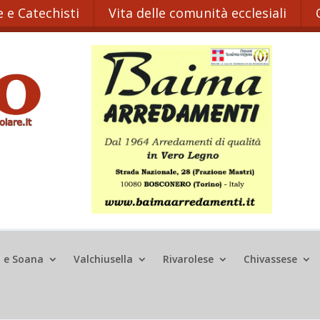
 e Catechisti
Vita delle comunità ecclesiali
o e Soana
Valchiusella
Rivarolese
Chivassese