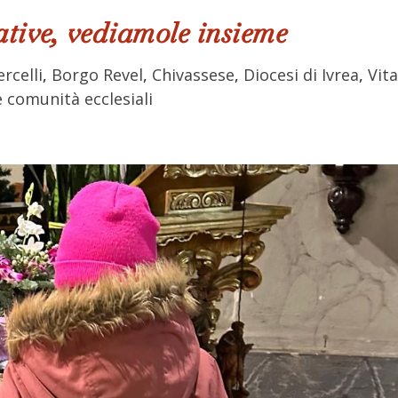
ative, vediamole insieme
ercelli
,
Borgo Revel
,
Chivassese
,
Diocesi di Ivrea
,
Vit
e comunità ecclesiali