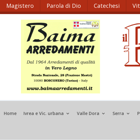
Magistero
Parola di Dio
Catechesi
Vi
Home
Ivrea e Vic. urbana
Valle Dora
Serra
P