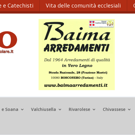
 e Catechisti
Vita delle comunità ecclesiali
o e Soana
Valchiusella
Rivarolese
Chivassese