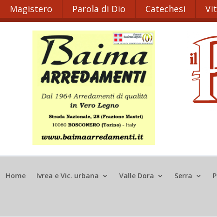
Magistero
Parola di Dio
Catechesi
Vi
Home
Ivrea e Vic. urbana
Valle Dora
Serra
P