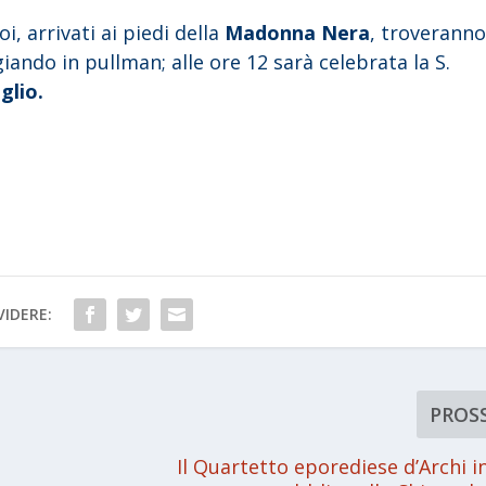
oi, arrivati ai piedi della
Madonna Nera
, troverann
giando in pullman; alle ore 12 sarà celebrata la S.
glio.
IDERE:
PROS
Il Quartetto eporediese d’Archi in