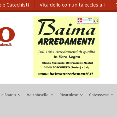
 e Catechisti
Vita delle comunità ecclesiali
o e Soana
Valchiusella
Rivarolese
Chivassese