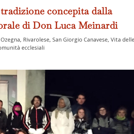
tradizione concepita dalla
torale di Don Luca Meinardi
,
Ozegna
,
Rivarolese
,
San Giorgio Canavese
,
Vita dell
omunità ecclesiali