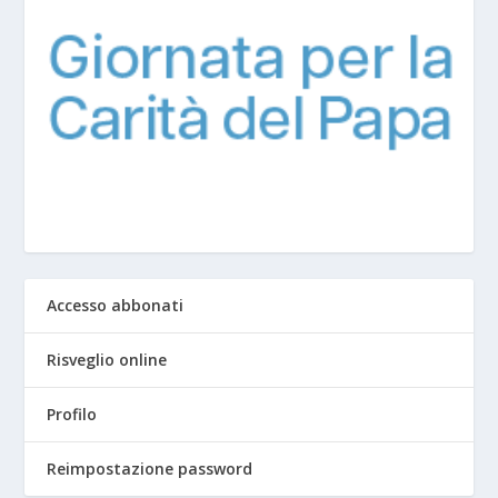
Accesso abbonati
Risveglio online
Profilo
Reimpostazione password