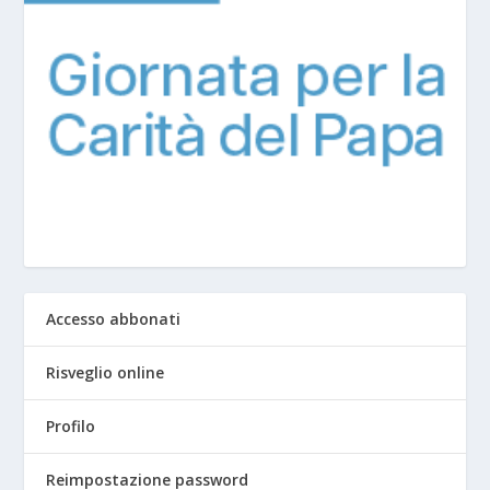
Accesso abbonati
Risveglio online
Profilo
Reimpostazione password