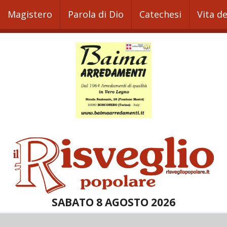
Magistero
Parola di Dio
Catechesi
Vita d
SABATO 8 AGOSTO 2026