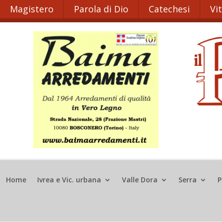
Magistero
Parola di Dio
Catechesi
Vi
Home
Ivrea e Vic. urbana
Valle Dora
Serra
P