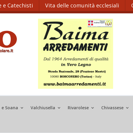
 e Catechisti
Vita delle comunità ecclesiali
o e Soana
Valchiusella
Rivarolese
Chivassese