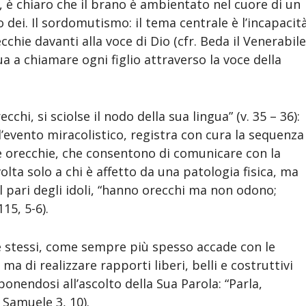
), è chiaro che il brano è ambientato nel cuore di un
o dei. Il sordomutismo: il tema centrale è l’incapacit
chie davanti alla voce di Dio (cfr. Beda il Venerabile
a a chiamare ogni figlio attraverso la voce della
ecchi, si sciolse il nodo della sua lingua” (v. 35 – 36):
l’evento miracolistico, registra con cura la sequenza
le orecchie, che consentono di comunicare con la
lta solo a chi è affetto da una patologia fisica, ma
 al pari degli idoli, “hanno orecchi ma non odono;
5, 5-6).
 se stessi, come sempre più spesso accade con le
 ma di realizzare rapporti liberi, belli e costruttivi
ponendosi all’ascolto della Sua Parola: “Parla,
1 Samuele 3, 10).