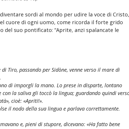
iventare sordi al mondo per udire la voce di Cristo
del cuore di ogni uomo, come ricorda il forte grido
zio del suo pontificato: “Aprite, anzi spalancate le
e di Tiro, passando per Sidòne, venne verso il mare di
.
no di imporgli la mano. Lo prese in disparte, lontano
i e con la saliva gli toccò la lingua; guardando quindi vers
atà», cioè: «Apriti!».
ciolse il nodo della sua lingua e parlava correttamente.
lamavano e, pieni di stupore, dicevano: «Ha fatto bene