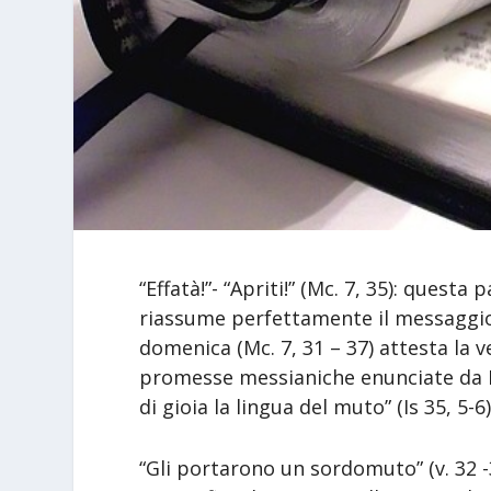
“Effatà!”- “Apriti!” (Mc. 7, 35): questa
riassume perfettamente il messaggio e
domenica (Mc. 7, 31 – 37) attesta la ve
promesse messianiche enunciate da Is
di gioia la lingua del muto” (Is 35, 5-6)
“Gli portarono un sordomuto” (v. 32 