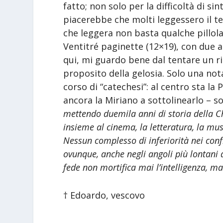
fatto; non solo per la difficoltà di s
piacerebbe che molti leggessero il te
che leggera non basta qualche pillol
Ventitré paginette (12×19), con due all
qui, mi guardo bene dal tentare un ria
proposito della gelosia. Solo una nota:
corso di “catechesi”: al centro sta la 
ancora la Miriano a sottolinearlo – 
mettendo duemila anni di storia della Chi
insieme al cinema, la letteratura, la mu
Nessun complesso di inferiorità nei confro
ovunque, anche negli angoli più lontani d
fede non mortifica mai l’intelligenza, m
† Edoardo, vescovo