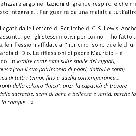
intetizzare argomentazioni di grande respiro; è che m
sto integrale… Per guarire da una malattia tutt’altr
a…
egati: dalle Lettere di Berlicche di C. S. Lewis. Anch
ssunto: per gli stessi motivi per cui non l’ho fatto 
 le riflessioni affidate al “libricino” sono quelle di u
Parola di Dio. Le riflessioni di padre Maurizio – è
sono un
«salire come nani sulle spalle dei giganti,
esa (con il suo patrimonio di padri, dottori e santi)
sica di tutti i tempi, fino a quella contemporanea…
nti della cultura “laica”: anzi, la capacità di trovare
alle sacrestie, semi di bene e bellezza e verità, perché l
a la compie… ».