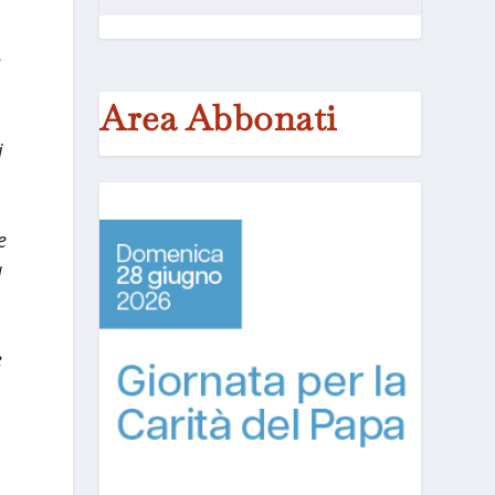
e
Area Abbonati
i
e
a
e