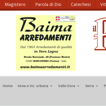
Magistero
Parola di Dio
Catechesi
Vi
Home
Ivrea e Vic. urbana
Valle Dora
Serra
P