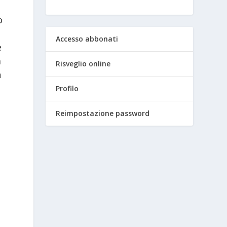
i
o
Accesso abbonati
e
a
Risveglio online
n
Profilo
Reimpostazione password
a