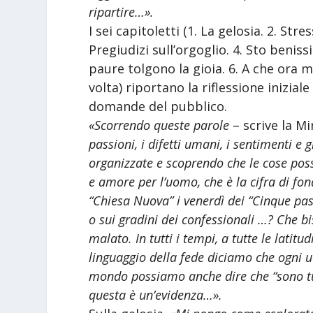
ripartire…».
I sei capitoletti (1. La gelosia. 2. St
Pregiudizi sull’orgoglio. 4. Sto benis
paure tolgono la gioia. 6. A che ora m
volta) riportano la riflessione inizia
domande del pubblico.
«Scorrendo queste parole
– scrive la M
passioni, i difetti umani, i sentimenti e 
organizzate e scoprendo che le cose poss
e amore per l’uomo, che è la cifra di fon
“Chiesa Nuova” i venerdì dei “Cinque passi
o sui gradini dei confessionali …? Che b
malato. In tutti i tempi, a tutte le latit
linguaggio della fede diciamo che ogni 
mondo possiamo anche dire che “sono tut
questa è un’evidenza…».