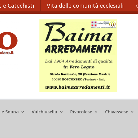
 e Catechisti
Vita delle comunità ecclesiali
o e Soana
Valchiusella
Rivarolese
Chivassese