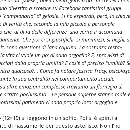
e di un “paese”, quello della gelosia da cui credevo non
sono divertito a scovare su Facebook tantissimi gruppi
 “campionario” di gelosie. Li ho esplorati, però, in chiav
 di verità che, secondo la mia piccola e personale
 che, al di là delle differenze, una verità li accomuna
damente. Che poi ci si giustifichi, si minimizzi, si neghi, s
sì”, sono questioni di lana caprina. La sostanza resta».
a vita ci vuole un po’ di sano orgoglio? E, sprovvisti di
cciati dalla propria umiltà? E cos’è di preciso l’umiltà? S
’entra qualcosa?… Come fa notare Jessica Tracy, psicolog
stante la sua centralità nel comportamento sociale
 su altre emozioni complesse troviamo un florilegio di
to e scritto pochissimo… Le persone superbe stanno male 
moltissimi patimenti ci sono proprio loro: orgoglio e
(12×19) si leggono in un soffio. Poi si è spinti a
ato di riassumerle per questo asterisco. Non l’ho