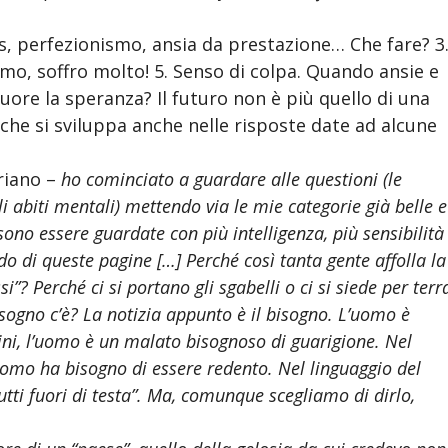
ress, perfezionismo, ansia da prestazione… Che fare? 3
simo, soffro molto! 5. Senso di colpa. Quando ansie e
uore la speranza? Il futuro non è più quello di una
le che si sviluppa anche nelle risposte date ad alcune
iriano –
ho cominciato a guardare alle questioni (le
gli abiti mentali) mettendo via le mie categorie già belle e
ono essere guardate con più intelligenza, più sensibilità
do di queste pagine […] Perché così tanta gente affolla la
”? Perché ci si portano gli sgabelli o ci si siede per terr
isogno c’è? La notizia appunto è il bisogno. L’uomo è
udini, l’uomo è un malato bisognoso di guarigione. Nel
uomo ha bisogno di essere redento. Nel linguaggio del
ti fuori di testa”. Ma, comunque scegliamo di dirlo,