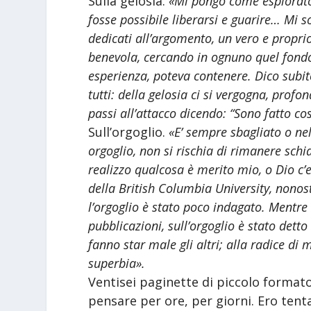
Sulla gelosia.
«Mi pongo come esplorator
fosse possibile liberarsi e guarire… Mi 
dedicati all’argomento, un vero e proprio
benevola, cercando in ognuno quel fondo
esperienza, poteva contenere. Dico subito
tutti: della gelosia ci si vergogna, profon
passi all’attacco dicendo: “Sono fatto co
Sull’orgoglio.
«E’ sempre sbagliato o nell
orgoglio, non si rischia di rimanere schia
realizzo qualcosa è merito mio, o Dio c
della British Columbia University, nono
l’orgoglio è stato poco indagato. Mentre
pubblicazioni, sull’orgoglio è stato det
fanno star male gli altri; alla radice di 
superbia».
Ventisei paginette di piccolo formato 
pensare per ore, per giorni. Ero tent