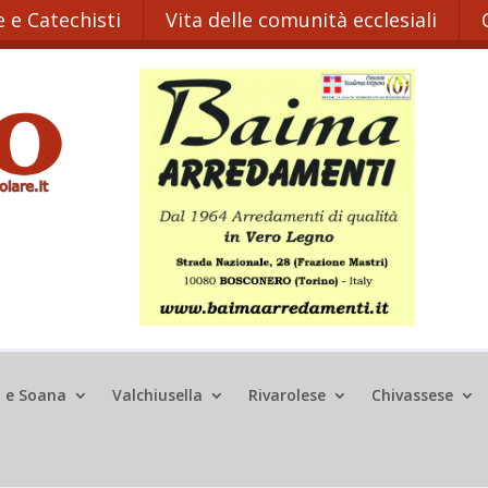
 e Catechisti
Vita delle comunità ecclesiali
o e Soana
Valchiusella
Rivarolese
Chivassese