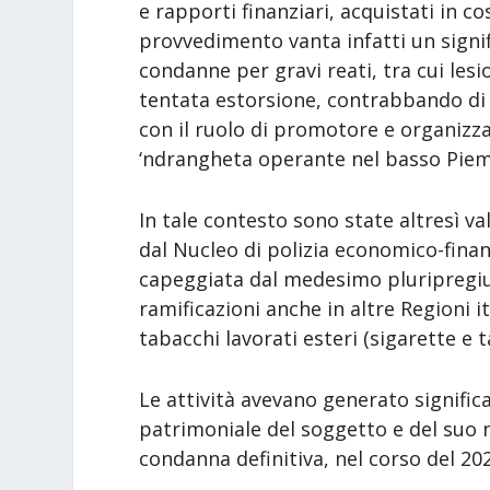
e rapporti finanziari, acquistati in co
provvedimento vanta infatti un signi
condanne per gravi reati, tra cui lesi
tentata estorsione, contrabbando di 
con il ruolo di promotore e organizzat
‘ndrangheta operante nel basso Pie
In tale contesto sono state altresì va
dal Nucleo di polizia economico-finan
capeggiata dal medesimo pluripregiu
ramificazioni anche in altre Regioni it
tabacchi lavorati esteri (sigarette e 
Le attività avevano generato signific
patrimoniale del soggetto e del suo n
condanna definitiva, nel corso del 20