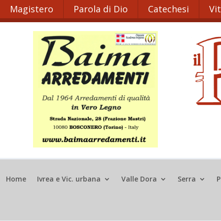
Magistero
Parola di Dio
Catechesi
Vi
Home
Ivrea e Vic. urbana
Valle Dora
Serra
P