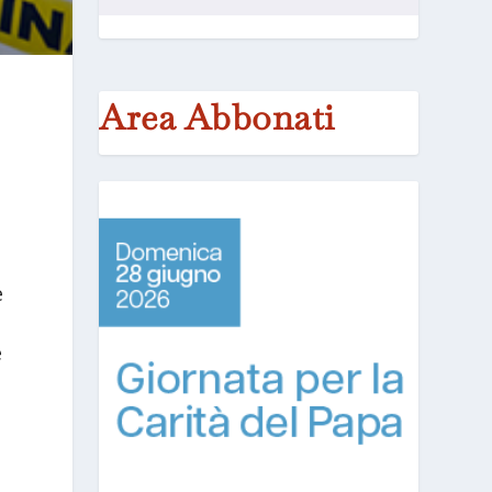
Area Abbonati
i
e
e