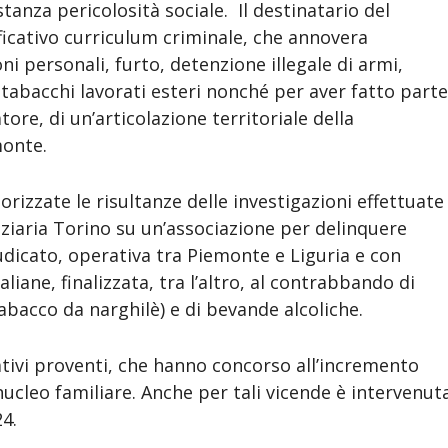
stanza pericolosità sociale. Il destinatario del
ficativo curriculum criminale, che annovera
oni personali, furto, detenzione illegale di armi,
tabacchi lavorati esteri nonché per aver fatto parte
ore, di un’articolazione territoriale della
monte.
lorizzate le risultanze delle investigazioni effettuate
ziaria Torino su un’associazione per delinquere
dicato, operativa tra Piemonte e Liguria e con
aliane, finalizzata, tra l’altro, al contrabbando di
tabacco da narghilè) e di bevande alcoliche.
ativi proventi, che hanno concorso all’incremento
ucleo familiare. Anche per tali vicende è intervenut
24.