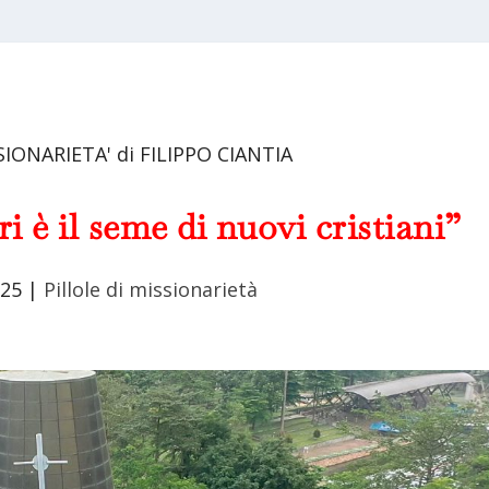
SIONARIETA' di FILIPPO CIANTIA
i è il seme di nuovi cristiani”
025
|
Pillole di missionarietà