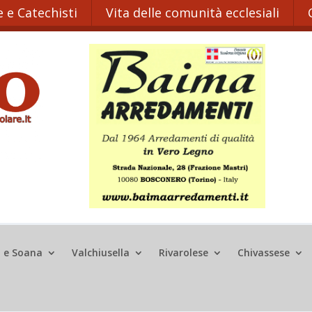
 e Catechisti
Vita delle comunità ecclesiali
o e Soana
Valchiusella
Rivarolese
Chivassese