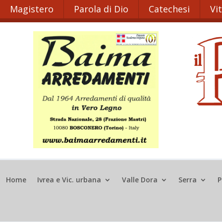
Magistero
Parola di Dio
Catechesi
Vi
Home
Ivrea e Vic. urbana
Valle Dora
Serra
P