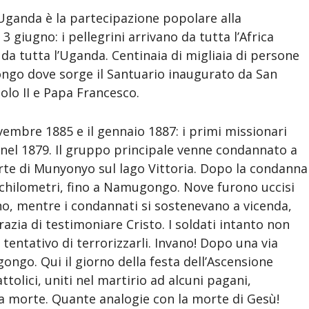
 Uganda è la partecipazione popolare alla
 3 giugno: i pellegrini arrivano da tutta l’Africa
 da tutta l’Uganda. Centinaia di migliaia di persone
ongo dove sorge il Santuario inaugurato da San
olo II e Papa Francesco.
vembre 1885 e il gennaio 1887: i primi missionari
 nel 1879. Il gruppo principale venne condannato a
orte di Munyonyo sul lago Vittoria. Dopo la condanna
4 chilometri, fino a Namugongo. Nove furono uccisi
o, mentre i condannati si sostenevano a vicenda,
azia di testimoniare Cristo. I soldati intanto non
l tentativo di terrorizzarli. Invano! Dopo una via
ongo. Qui il giorno della festa dell’Ascensione
ttolici, uniti nel martirio ad alcuni pagani,
a morte. Quante analogie con la morte di Gesù!