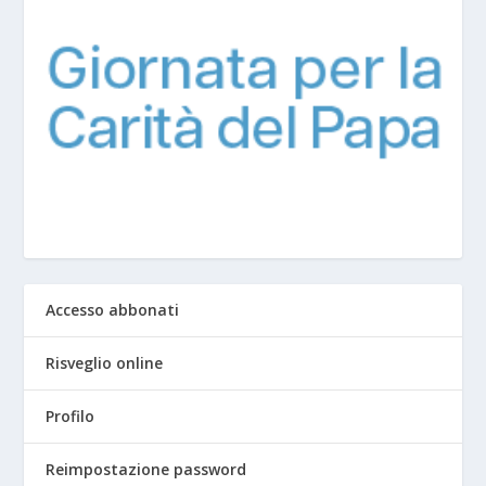
Accesso abbonati
Risveglio online
Profilo
Reimpostazione password