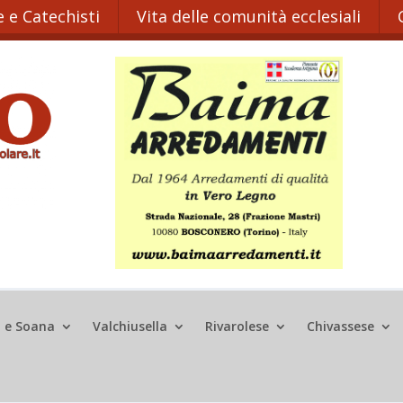
 e Catechisti
Vita delle comunità ecclesiali
o e Soana
Valchiusella
Rivarolese
Chivassese