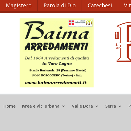
Magistero
Parola di Dio
Catechesi
Vi
Home
Ivrea e Vic. urbana
Valle Dora
Serra
P