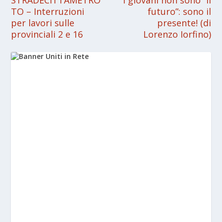
STRADECITTAMETRO
I giovani non sono “il
TO – Interruzioni
futuro”: sono il
per lavori sulle
presente! (di
provinciali 2 e 16
Lorenzo Iorfino)