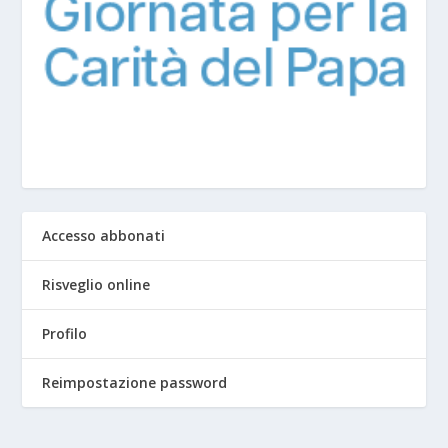
Accesso abbonati
Risveglio online
Profilo
Reimpostazione password