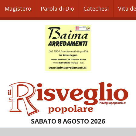
Magistero
Parola di Dio
Catechesi
Vita d
SABATO 8 AGOSTO 2026