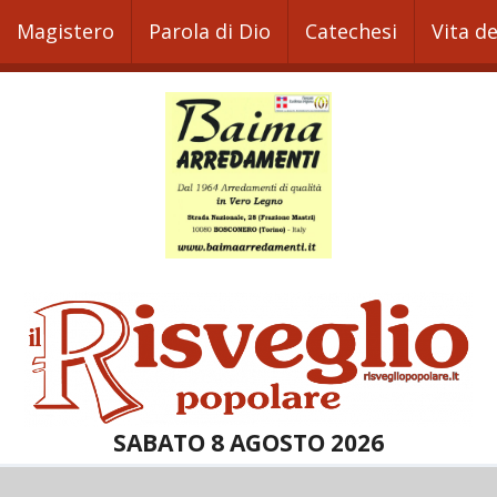
Magistero
Parola di Dio
Catechesi
Vita d
SABATO 8 AGOSTO 2026