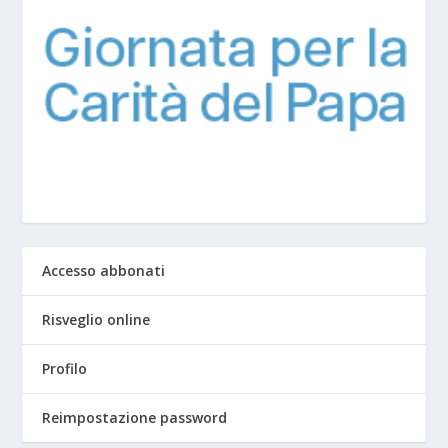
Accesso abbonati
Risveglio online
Profilo
Reimpostazione password