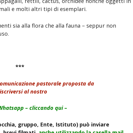
appagalli, rettili, cactus, orchidee nonché oggetti in
mali e molti altri tipi di esemplari.
enti sia alla flora che alla fauna – seppur non
uso.
***
 comunicazione pastorale proposta da
iscriversi al nostro
Whatsapp – cliccando qui –
cchia, gruppo, Ente, Istituto) può inviare
 brevi filmati
, anche utilizzando la
casella mail