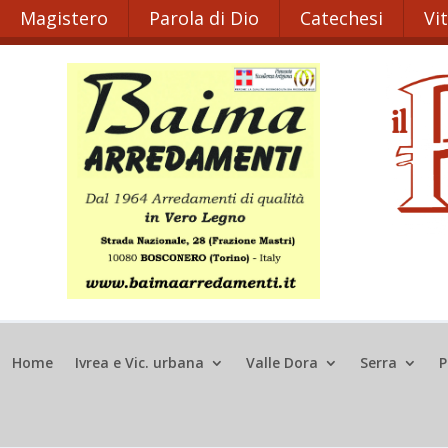
Magistero
Parola di Dio
Catechesi
Vi
Home
Ivrea e Vic. urbana
Valle Dora
Serra
P