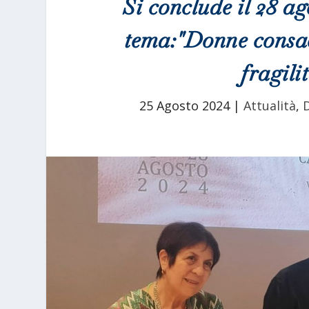
Si conclude il 28 ag
tema:"Donne consac
fragili
25 Agosto 2024
|
Attualità
,
D