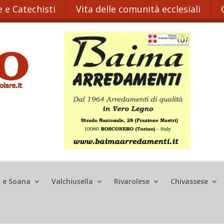
 e Catechisti
Vita delle comunità ecclesiali
o e Soana
Valchiusella
Rivarolese
Chivassese