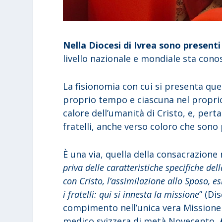
Nella Diocesi di Ivrea sono present
livello nazionale e mondiale sta cono
La fisionomia con cui si presenta que
proprio tempo e ciascuna nel proprio
calore dell’umanità di Cristo, e, pert
fratelli, anche verso coloro che sono 
È una via, quella della consacrazione
priva delle caratteristiche specifiche del
con Cristo, l’assimilazione allo Sposo, e
i fratelli: qui si innesta la missione
” (Di
compimento nell’unica vera Missione d
medico svizzera di metà Novecento,