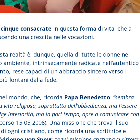
i cinque consacrate
in questa forma di vita, che a
scendo una crescita nelle vocazioni.
sta realtà è, dunque, quella di tutte le donne nel
 ambiente, intrinsecamente radicate nell’autentico
anto, rese capaci di un abbraccio sincero verso i
più lontani dalla fede.
 nel mondo, che, ricorda
Papa Benedetto
:
“sembra
la vita religiosa, soprattutto dell’obbedienza, ma l’essere
sige interiorità, ma in pari tempo, apre a comunicare con
scorso 15-05-2008). Una missione che trova il suo
i ogni cristiano, come ricorda una scrittrice e
Adrienne von Speyr
: “
ogni missione cristiana si ritrova