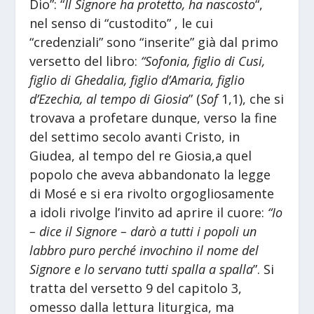
Dio”: “
Il Signore ha protetto, ha nascosto
“,
nel senso di “custodito” , le cui
“credenziali” sono “inserite” già dal primo
versetto del libro:
“Sofonia, figlio di Cusi,
figlio di Ghedalia, figlio d’Amaria, figlio
d’Ezechia, al tempo di Giosia
” (
Sof
1,1), che si
trovava a profetare dunque, verso la fine
del settimo secolo avanti Cristo, in
Giudea, al tempo del re Giosia,a quel
popolo che aveva abbandonato la legge
di Mosé e si era rivolto orgogliosamente
a idoli rivolge l’invito ad aprire il cuore:
“
Io
– dice il Signore – darò a tutti i popoli un
labbro puro perché invochino il nome del
Signore e lo servano tutti spalla a spalla
”. Si
tratta del versetto 9 del capitolo 3,
omesso dalla lettura liturgica, ma