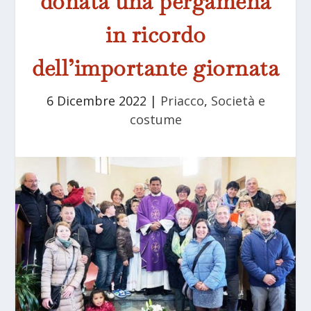
donata una pergamena
in ricordo
dell’importante giornata
6 Dicembre 2022
|
Priacco
,
Società e
costume