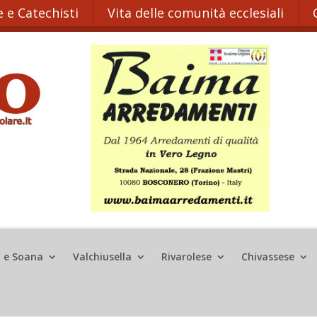
 e Catechisti
Vita delle comunità ecclesiali
o e Soana
Valchiusella
Rivarolese
Chivassese