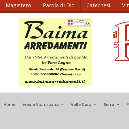
Magistero
Parola di Dio
Catechesi
Vi
Home
Ivrea e Vic. urbana
Valle Dora
Serra
P