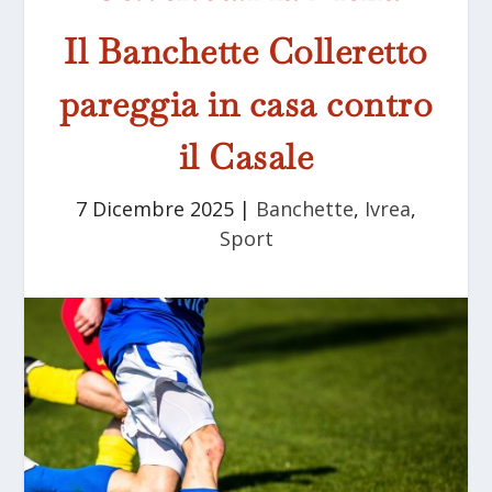
Il Banchette Colleretto
pareggia in casa contro
il Casale
7 Dicembre 2025
|
Banchette
,
Ivrea
,
Sport