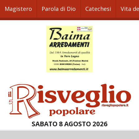
Magistero
Parola di Dio
Catechesi
Vita d
SABATO 8 AGOSTO 2026