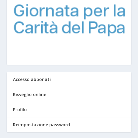
Accesso abbonati
Risveglio online
Profilo
Reimpostazione password