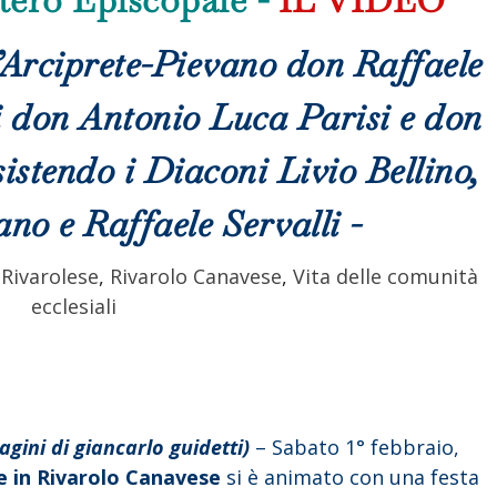
’Arciprete-Pievano don Raffaele
i don Antonio Luca Parisi e don
istendo i Diaconi Livio Bellino,
o e Raffaele Servalli -
,
Rivarolese
,
Rivarolo Canavese
,
Vita delle comunità
ecclesiali
gini di giancarlo guidetti)
– Sabato 1° febbraio,
e in Rivarolo Canavese
si è animato con una festa