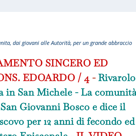
nita, dai giovani alle Autorità, per un grande abbraccio
IAMENTO SINCERO ED
NS. EDOARDO / 4
-
Rivarolo
a in San Michele - La comunit
 San Giovanni Bosco e dice il
escovo per 12 anni di fecondo ed
tero Episcopale -
IL VIDEO