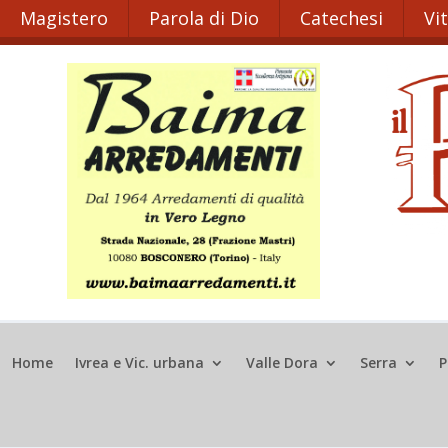
Magistero
Parola di Dio
Catechesi
Vi
Home
Ivrea e Vic. urbana
Valle Dora
Serra
P