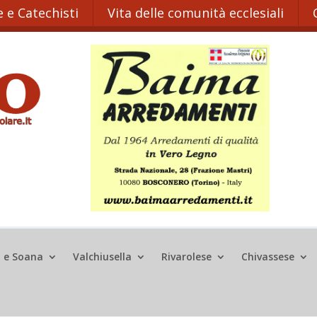
 e Catechisti
Vita delle comunità ecclesiali
o e Soana
Valchiusella
Rivarolese
Chivassese