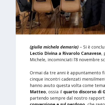
(giulia michela demaria)
– Si è conclu
Lectio Divina a Rivarolo Canavese
,
Michele, incominciati l’8 novembre sc
Ormai da tre anni è appuntamento fis
cinque incontri cadenzati mensilmente
hanno avuto questa volta come tema c
Matteo
, ossia il
quarto discorso di G
partendo sempre dal nostro rapporto
conversione e sul perdono
, che rego