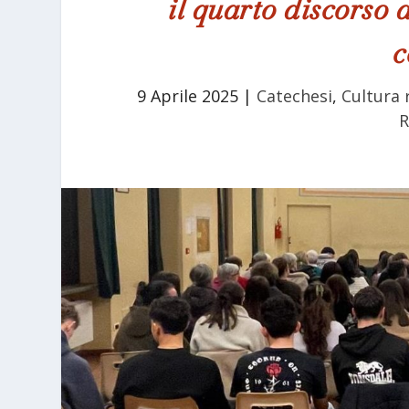
il quarto discorso 
c
9 Aprile 2025
|
Catechesi
,
Cultura 
R