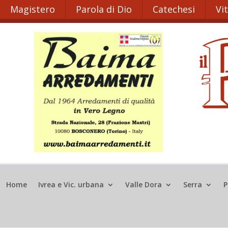
Magistero
Parola di Dio
Catechesi
Vi
Home
Ivrea e Vic. urbana
Valle Dora
Serra
P