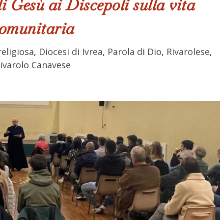
di Gesù ai Discepoli sulla vita
omunitaria
religiosa
,
Diocesi di Ivrea
,
Parola di Dio
,
Rivarolese
,
ivarolo Canavese