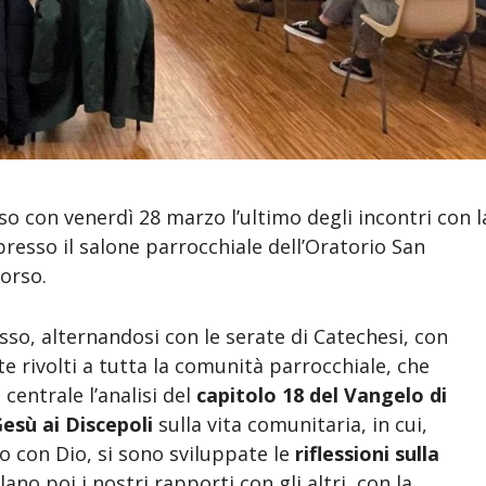
so con venerdì 28 marzo l’ultimo degli incontri con l
 presso il salone parrocchiale dell’Oratorio San
orso.
so, alternandosi con le serate di Catechesi, con
 rivolti a tutta la comunità parrocchiale, che
entrale l’analisi del
capitolo 18 del Vangelo di
esù ai Discepoli
sulla vita comunitaria, in cui,
 con Dio, si sono sviluppate le
riflessioni sulla
lano poi i nostri rapporti con gli altri, con la