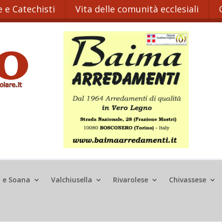
 e Catechisti
Vita delle comunità ecclesiali
o e Soana
Valchiusella
Rivarolese
Chivassese