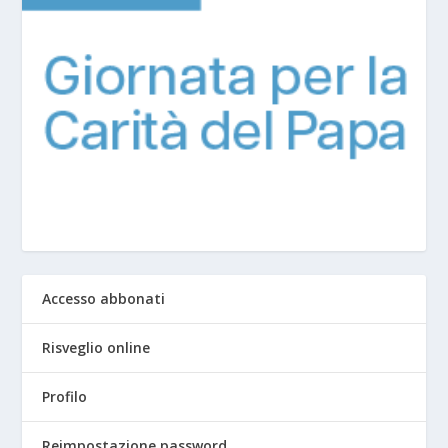
Accesso abbonati
Risveglio online
Profilo
Reimpostazione password