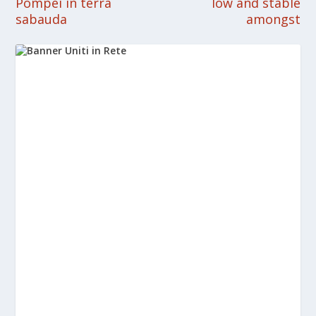
Pompei in terra
low and stable
sabauda
amongst