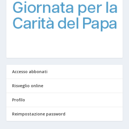
Accesso abbonati
Risveglio online
Profilo
Reimpostazione password