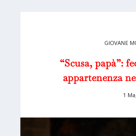
GIOVANE M
“Scusa, papà”: fed
appartenenza nel
1 Ma