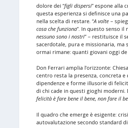
dolore dei “
figli dispersi
” espone alla c
questa esperienza si definisce una pat
nella scelta di restare. “
A volte
– spieg
cosa che funziona
”. In questo senso i
nessuno sono i nostri
” – restituisce il
sacerdotale, pura e missionaria, ma
ormai rimane: quanti giovani oggi d
Don Ferrari amplia l’orizzonte: Chiesa
centro resta la presenza, concreta e 
dipendenze e forme illusorie di felici
di chi cade in questi gioghi moderni. 
felicità è fare bene il bene, non fare il b
Il quadro che emerge è esigente: cris
autovalutazione secondo standard di 