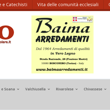
 e Catechisti
Vita delle comunità ecclesiali
o e Soana
Valchiusella
Rivarolese
Chivassese