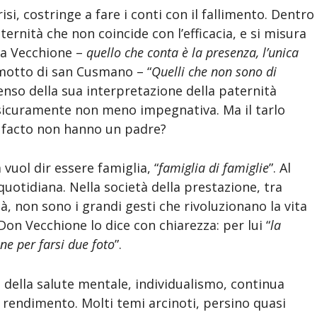
risi, costringe a fare i conti con il fallimento. Dentro
ernità che non coincide con l’efficacia, e si misura
a Vecchione –
quello che conta è la presenza, l’unica
l motto di san Cusmano – “
Quelli che non sono di
 senso della sua interpretazione della paternità
 sicuramente non meno impegnativa. Ma il tarlo
e facto non hanno un padre?
 vuol dir essere famiglia, “
famiglia di famiglie
”. Al
quotidiana. Nella società della prestazione, tra
tà, non sono i grandi gesti che rivoluzionano la vita
Don Vecchione lo dice con chiarezza: per lui “
la
ene per farsi due foto
”.
i della salute mentale, individualismo, continua
rendimento. Molti temi arcinoti, persino quasi