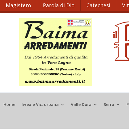
Magistero
Parola di Dio
Catechesi
Vi
Home
Ivrea e Vic. urbana
Valle Dora
Serra
P