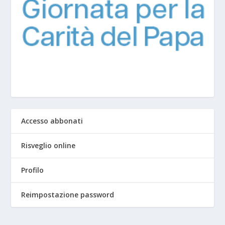
Accesso abbonati
Risveglio online
Profilo
Reimpostazione password