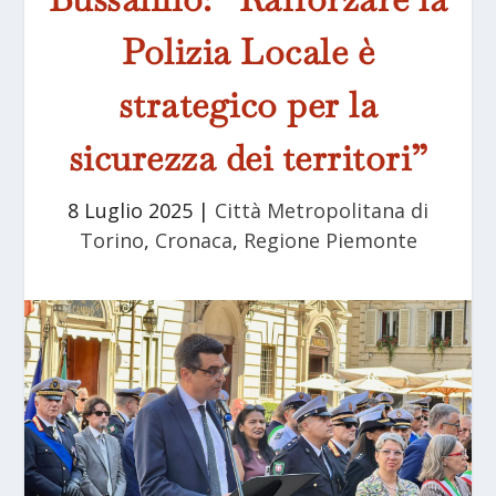
Polizia Locale è
strategico per la
sicurezza dei territori”
8 Luglio 2025
|
Città Metropolitana di
Torino
,
Cronaca
,
Regione Piemonte