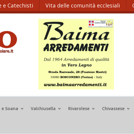
 e Catechisti
Vita delle comunità ecclesiali
o e Soana
Valchiusella
Rivarolese
Chivassese