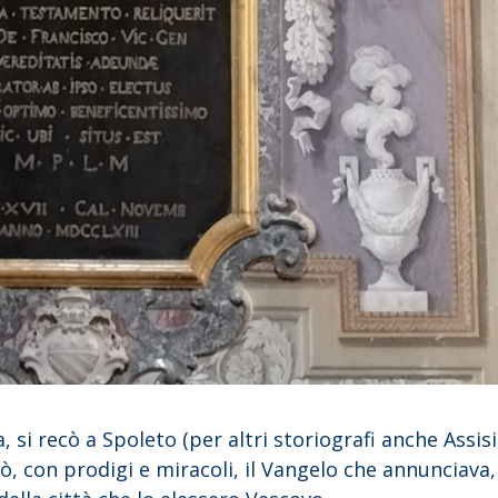
 si recò a Spoleto (per altri storiografi anche Assisi
, con prodigi e miracoli, il Vangelo che annunciava,