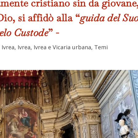
mente cristiano sin da giovane
io, si affidò alla “
guida del Su
elo Custode
” -
 Ivrea
,
Ivrea
,
Ivrea e Vicaria urbana
,
Temi