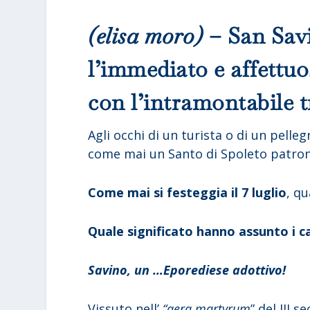
(elisa moro)
– San Sav
l’immediato e affettuo
con l’intramontabile tr
Agli occhi di un turista o di un pell
come mai un Santo di Spoleto patron
Come mai si festeggia il 7 luglio
, q
Quale significato hanno assunto i ca
Savino, un …Eporediese adottivo!
Vissuto nell’
“aera martyrum
” del III 