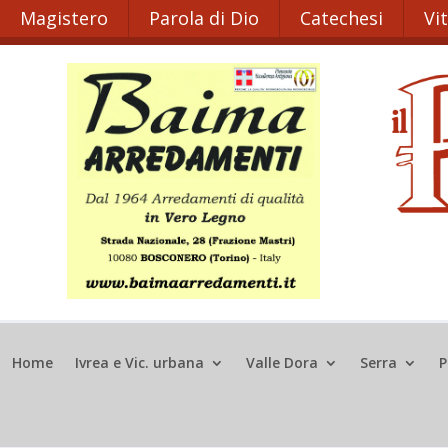
Magistero
Parola di Dio
Catechesi
Vi
Home
Ivrea e Vic. urbana
Valle Dora
Serra
P