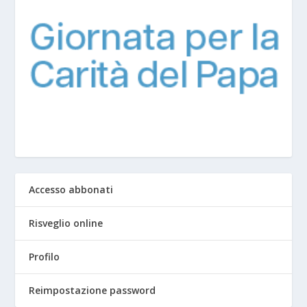
Accesso abbonati
Risveglio online
Profilo
Reimpostazione password