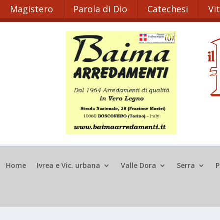
Magistero
Parola di Dio
Catechesi
Vi
Home
Ivrea e Vic. urbana
Valle Dora
Serra
P