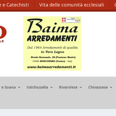
 e Catechisti
Vita delle comunità ecclesiali
o e Soana
Valchiusella
Rivarolese
Chivassese