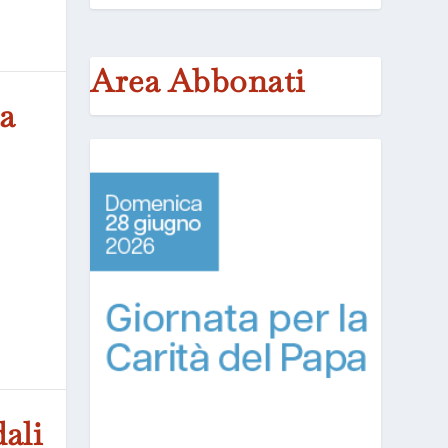
Area Abbonati
na
ali