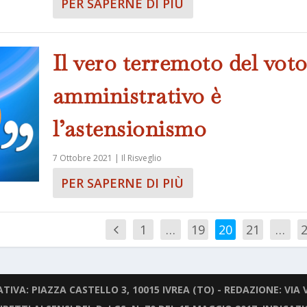
PER SAPERNE DI PIÙ
Il vero terremoto del vot
amministrativo è
l’astensionismo
7 Ottobre 2021
|
Il Risveglio
PER SAPERNE DI PIÙ
1
…
19
20
21
…
IVA: PIAZZA CASTELLO 3, 10015 IVREA (TO) - REDAZIONE: VIA V