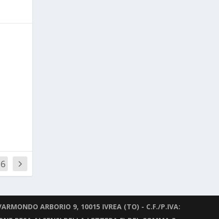
o
26
ARMONDO ARBORIO 9, 10015 IVREA (TO) - C.F./P.IVA: