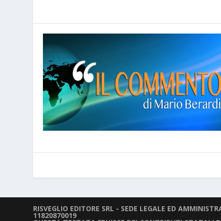
RISVEGLIO EDITORE SRL - SEDE LEGALE ED AMMINISTRAT
11820870019