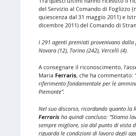
Tra questi ultimi hanno ricevuto il 
del Servizio al Comando di Foglizzo (n
quiescenza dal 31 maggio 2011) e Istr
dicembre 2011) del Comando di Stra
I 291 agenti premiati provenivano dalla pr
Novara (12), Torino (242), Vercelli (4)
.
A consegnare il riconoscimento, l’ass
Maria
Ferraris
, che ha commentato:
riferimento fondamentale per le amministr
Piemonte”.
Nel suo discorso, ricordando quanto la R
Ferraris
ha quindi concluso:
“Stiamo lav
sempre migliore, sia dal punto di vista d
riguarda le condizioni di lavoro degli age