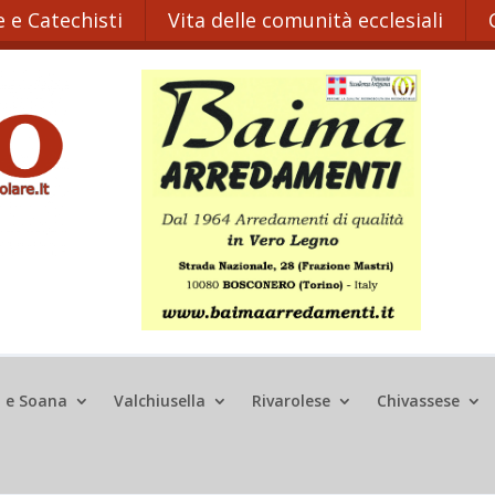
 e Catechisti
Vita delle comunità ecclesiali
o e Soana
Valchiusella
Rivarolese
Chivassese