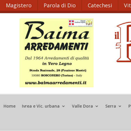
Magistero
Parola di Dio
Catechesi
Vi
Home
Ivrea e Vic. urbana
Valle Dora
Serra
P