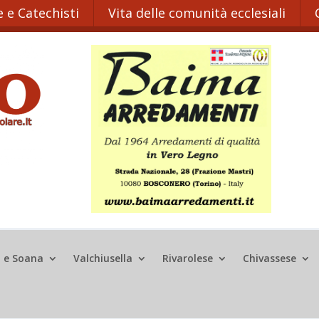
 e Catechisti
Vita delle comunità ecclesiali
o e Soana
Valchiusella
Rivarolese
Chivassese