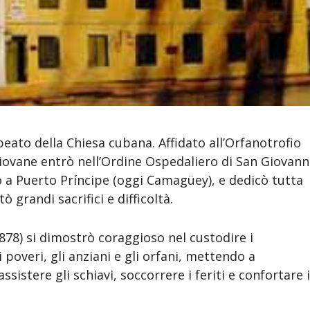
eato della Chiesa cubana. Affidato all’Orfanotrofio
iovane entrò nell’Ordine Ospedaliero di San Giovann
to a Puerto Príncipe (oggi Camagüey), e dedicò tutta
tò grandi sacrifici e difficoltà.
878) si dimostrò coraggioso nel custodire i
 poveri, gli anziani e gli orfani, mettendo a
sistere gli schiavi, soccorrere i feriti e confortare 