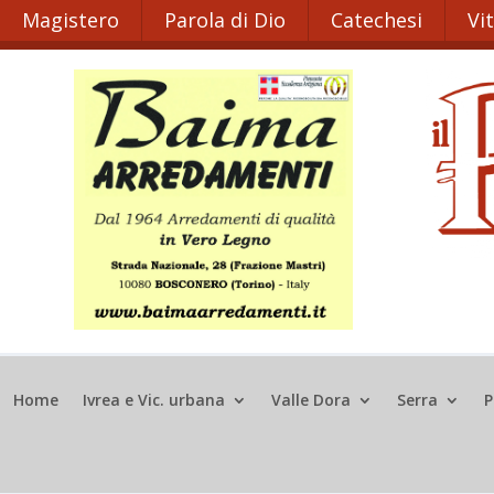
Magistero
Parola di Dio
Catechesi
Vi
Home
Ivrea e Vic. urbana
Valle Dora
Serra
P