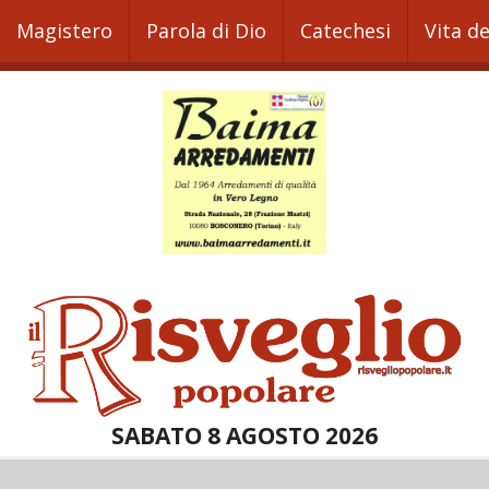
Magistero
Parola di Dio
Catechesi
Vita d
SABATO 8 AGOSTO 2026