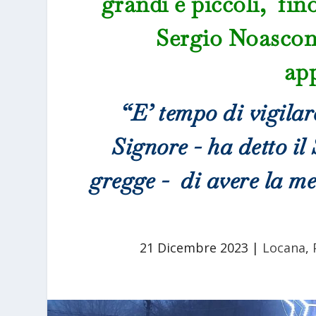
grandi e piccoli, fin
Sergio Noascone 
ap
“E’ tempo di vigilar
Signore -
ha detto il
gregge -
di avere la men
21 Dicembre 2023
|
Locana
,