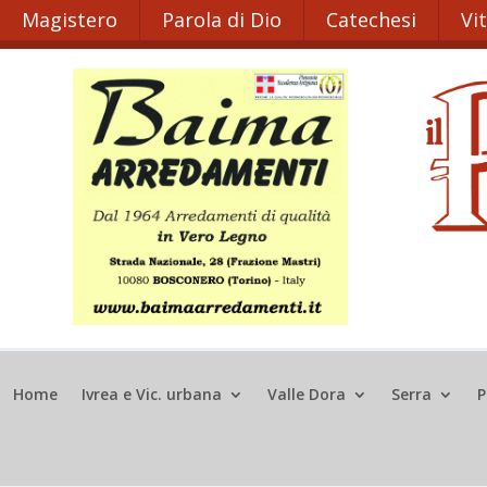
Magistero
Parola di Dio
Catechesi
Vi
Home
Ivrea e Vic. urbana
Valle Dora
Serra
P