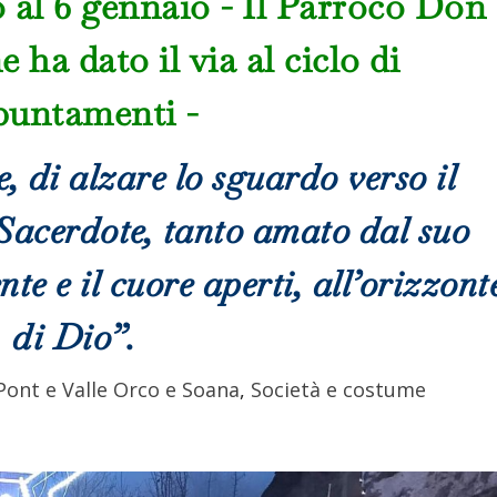
o al 6 gennaio - Il Parroco Don
ha dato il via al ciclo di
puntamenti -
e, di alzare lo sguardo verso il
 Sacerdote, tanto amato dal suo
te e il cuore aperti, all’orizzont
di Dio”.
Pont e Valle Orco e Soana
,
Società e costume