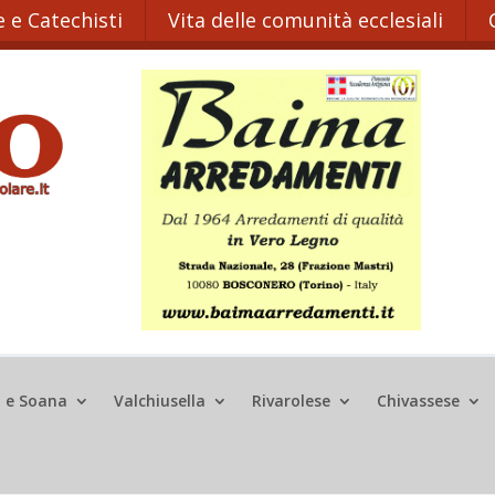
 e Catechisti
Vita delle comunità ecclesiali
o e Soana
Valchiusella
Rivarolese
Chivassese