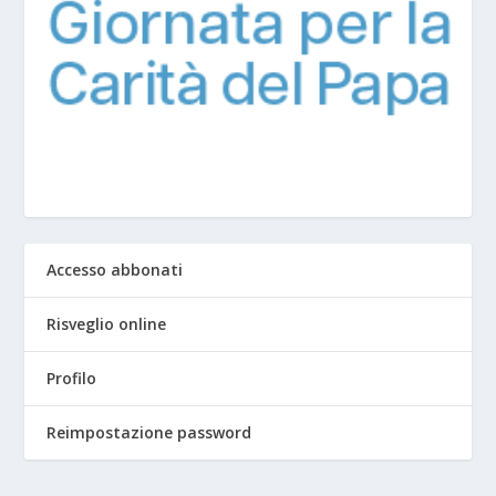
Accesso abbonati
Risveglio online
Profilo
Reimpostazione password