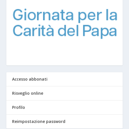
Accesso abbonati
Risveglio online
Profilo
Reimpostazione password