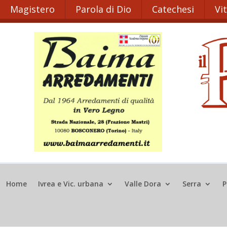
Magistero
Parola di Dio
Catechesi
Vi
Home
Ivrea e Vic. urbana
Valle Dora
Serra
P