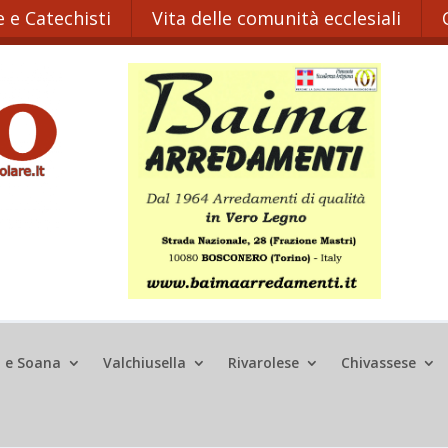
 e Catechisti
Vita delle comunità ecclesiali
o e Soana
Valchiusella
Rivarolese
Chivassese